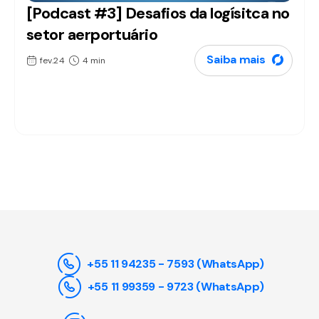
[Podcast #3] Desafios da logísitca no
Podcasts
setor aerportuário
Saiba mais
fev.24
4 min
+55 11 94235 - 7593 (WhatsApp)
+55 11 99359 - 9723 (WhatsApp)