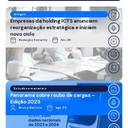
Artigos
Empresas da holding ICTS anunciam
reorganização estratégica e iniciam
novo ciclo
Redação Security
fev.26
Estudos e materiais
Panorama sobre roubo de cargas –
Edição 2025
Bruna Batista
ago.25