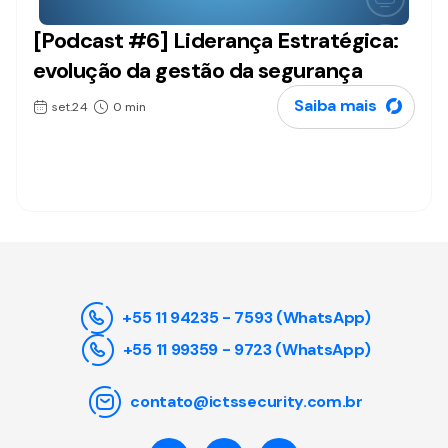
[Podcast #6] Liderança Estratégica:
Podcasts
evolução da gestão da segurança
Saiba mais
set.24
0 min
+55 11 94235 - 7593 (WhatsApp)
+55 11 99359 - 9723 (WhatsApp)
contato@ictssecurity.com.br