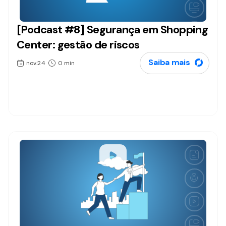
[Podcast #8] Segurança em Shopping
Podcasts
Center: gestão de riscos
Saiba mais
nov.24
0 min