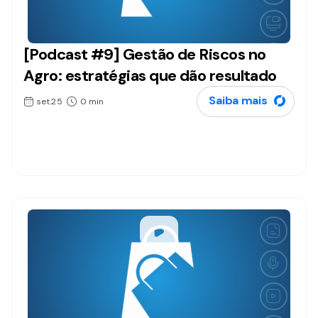
[Podcast #9] Gestão de Riscos no
Podcasts
Agro: estratégias que dão resultado
Saiba mais
set.25
0 min