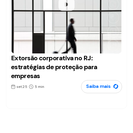
Extorsão corporativa no RJ:
Artigos
estratégias de proteção para
empresas
Saiba mais
set.25
5 min