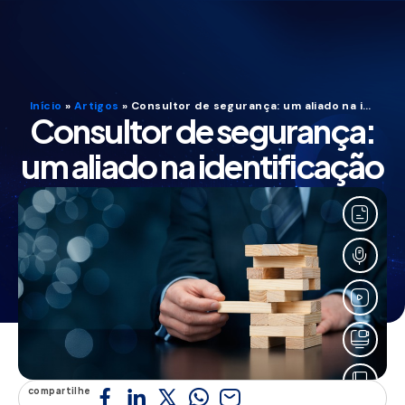
Início
»
Artigos
»
Consultor de segurança: um aliado na identificação dos riscos e na continuidade do negócio
Consultor de segurança:
um aliado na identificação
dos riscos e na
continuidade do negócio
Redação Security
maio.23
compartilhe