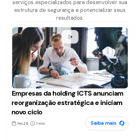
serviços especializados para desenvolver sua
estrutura de segurança e potencializar seus
resultados.
Empresas da holding ICTS anunciam
Artigos
reorganização estratégica e iniciam
novo ciclo
Saiba mais
fev.26
1 min