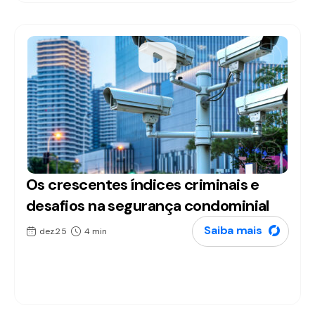
Os crescentes índices criminais e
Artigos
desafios na segurança condominial
Saiba mais
dez.25
4 min