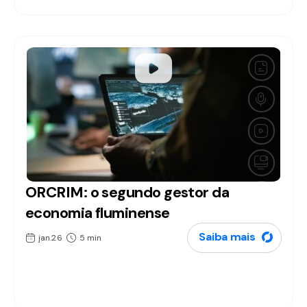
ORCRIM: o segundo gestor da
Artigos
economia fluminense
Saiba mais
jan.26
5 min